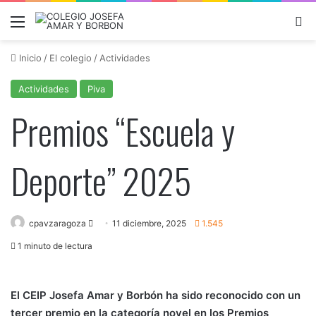
Menú
B
Inicio
/
El colegio
/
Actividades
Actividades
Piva
Premios “Escuela y
Deporte” 2025
Send
cpavzaragoza
11 diciembre, 2025
1.545
an
1 minuto de lectura
email
El CEIP Josefa Amar y Borbón ha sido reconocido con un
tercer premio en la categoría novel en los Premios