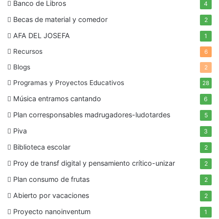
Banco de Libros
4
Becas de material y comedor
2
AFA DEL JOSEFA
1
Recursos
6
Blogs
2
Programas y Proyectos Educativos
28
Música entramos cantando
6
Plan corresponsables madrugadores-ludotardes
5
Piva
3
Biblioteca escolar
2
Proy de transf digital y pensamiento crítico-unizar
2
Plan consumo de frutas
2
Abierto por vacaciones
2
Proyecto nanoinventum
1