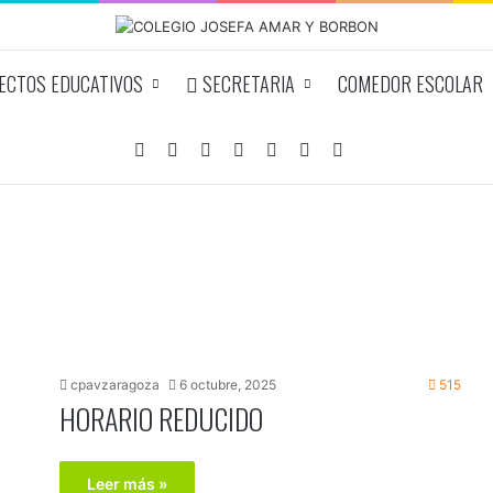
CTOS EDUCATIVOS
SECRETARIA
COMEDOR ESCOLAR
Facebook
YouTube
Instagram
Acceso
Publicación al azar
Barra lateral
Buscar por
cpavzaragoza
6 octubre, 2025
515
HORARIO REDUCIDO
Leer más »