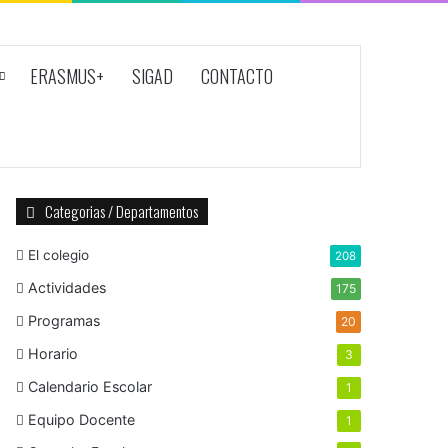
ERASMUS+
SIGAD
CONTACTO
Categorias / Departamentos
El colegio
208
Actividades
175
Programas
20
Horario
3
Calendario Escolar
1
Equipo Docente
1