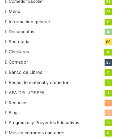
Comedor Escolar
33
Menú
25
Informacion general
8
Documentos
10
Secretaría
68
Circulares
30
Comedor
25
Banco de Libros
4
Becas de material y comedor
2
AFA DEL JOSEFA
1
Recursos
6
Blogs
2
Programas y Proyectos Educativos
28
Música entramos cantando
6