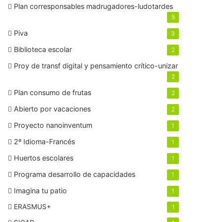
Plan corresponsables madrugadores-ludotardes
5
Piva
3
Biblioteca escolar
2
Proy de transf digital y pensamiento crítico-unizar
2
Plan consumo de frutas
2
Abierto por vacaciones
2
Proyecto nanoinventum
1
2º Idioma-Francés
1
Huertos escolares
1
Programa desarrollo de capacidades
1
Imagina tu patio
1
ERASMUS+
1