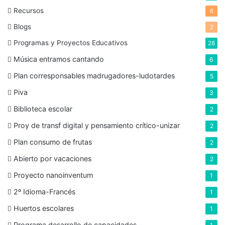
Recursos
6
Blogs
2
Programas y Proyectos Educativos
28
Música entramos cantando
6
Plan corresponsables madrugadores-ludotardes
5
Piva
3
Biblioteca escolar
2
Proy de transf digital y pensamiento crítico-unizar
2
Plan consumo de frutas
2
Abierto por vacaciones
2
Proyecto nanoinventum
1
2º Idioma-Francés
1
Huertos escolares
1
Programa desarrollo de capacidades