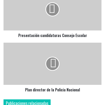
Consejo
Escolar
Presentación candidaturas Consejo Escolar
Plan
director
de
la
Policia
Nacional
Plan director de la Policia Nacional
Publicaciones relacionadas