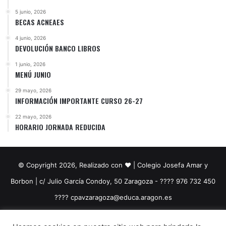
5 junio, 2026
BECAS ACNEAES
4 junio, 2026
DEVOLUCIÓN BANCO LIBROS
1 junio, 2026
MENÚ JUNIO
29 mayo, 2026
INFORMACIÓN IMPORTANTE CURSO 26-27
22 mayo, 2026
HORARIO JORNADA REDUCIDA
© Copyright 2026, Realizado con ❤️ | Colegio Josefa Amar y
Borbon | c/ Julio García Condoy, 50 Zaragoza - ???? 976 732 450
????​ cpavzaragoza@educa.aragon.es
Facebook
YouTube
Instagram