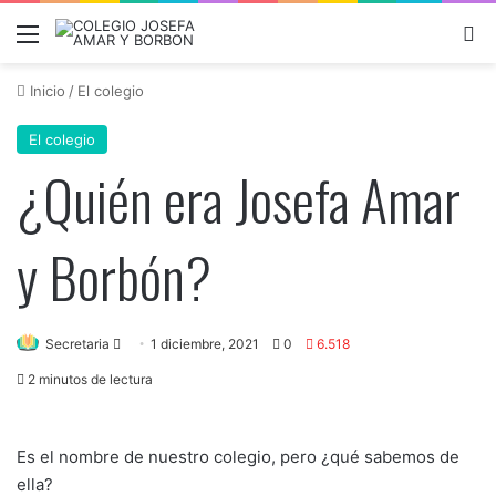
Menú
B
Inicio
/
El colegio
El colegio
¿Quién era Josefa Amar
y Borbón?
Send
Secretaria
1 diciembre, 2021
0
6.518
an
2 minutos de lectura
email
Es el nombre de nuestro colegio, pero ¿qué sabemos de
ella?