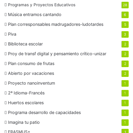
Programas y Proyectos Educativos
28
Música entramos cantando
6
Plan corresponsables madrugadores-ludotardes
5
Piva
3
Biblioteca escolar
2
Proy de transf digital y pensamiento crítico-unizar
2
Plan consumo de frutas
2
Abierto por vacaciones
2
Proyecto nanoinventum
1
2º Idioma-Francés
1
Huertos escolares
1
Programa desarrollo de capacidades
1
Imagina tu patio
1
ERASMUS+
1