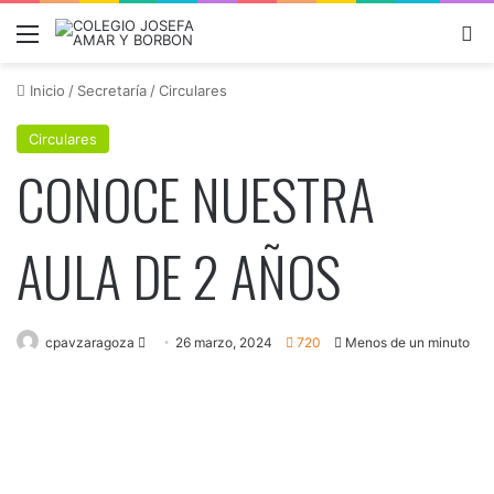
Menú
B
Inicio
/
Secretaría
/
Circulares
Circulares
CONOCE NUESTRA
AULA DE 2 AÑOS
Send
cpavzaragoza
26 marzo, 2024
720
Menos de un minuto
an
email