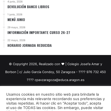
4 junio, 2026
DEVOLUCIÓN BANCO LIBROS
1 junio, 2026
MENÚ JUNIO
29 mayo, 2026
INFORMACIÓN IMPORTANTE CURSO 26-27
22 mayo, 2026
HORARIO JORNADA REDUCIDA
© Copyright 2026, Realizado con ❤️ | Colegio Josefa Amar y
Borbon | c/ Julio García Condoy, 50 Zaragoza - ???? 976 732 450
????​ cpavzaragoza@educa.aragon.es
Facebook
YouTube
Instagram
Usamos cookies en nuestro sitio web para brindarle la
experiencia más relevante recordando sus preferencias y
visitas repetidas. Al hacer clic en "Aceptar todo", acepta
el uso de TODAS las cookies. Sin embargo, puede visitar