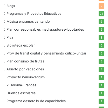
Blogs
2
Programas y Proyectos Educativos
28
Música entramos cantando
6
Plan corresponsables madrugadores-ludotardes
5
Piva
3
Biblioteca escolar
2
Proy de transf digital y pensamiento crítico-unizar
2
Plan consumo de frutas
2
Abierto por vacaciones
2
Proyecto nanoinventum
1
2º Idioma-Francés
1
Huertos escolares
1
Programa desarrollo de capacidades
1