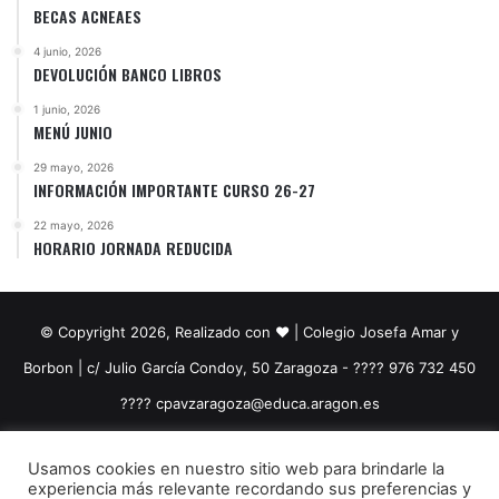
BECAS ACNEAES
4 junio, 2026
DEVOLUCIÓN BANCO LIBROS
1 junio, 2026
MENÚ JUNIO
29 mayo, 2026
INFORMACIÓN IMPORTANTE CURSO 26-27
22 mayo, 2026
HORARIO JORNADA REDUCIDA
© Copyright 2026, Realizado con ❤️ | Colegio Josefa Amar y
Borbon | c/ Julio García Condoy, 50 Zaragoza - ???? 976 732 450
????​ cpavzaragoza@educa.aragon.es
Facebook
YouTube
Instagram
Usamos cookies en nuestro sitio web para brindarle la
experiencia más relevante recordando sus preferencias y