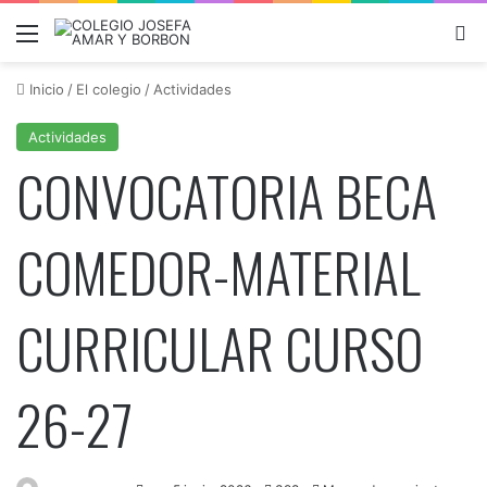
Menú
B
Inicio
/
El colegio
/
Actividades
Actividades
CONVOCATORIA BECA
COMEDOR-MATERIAL
CURRICULAR CURSO
26-27