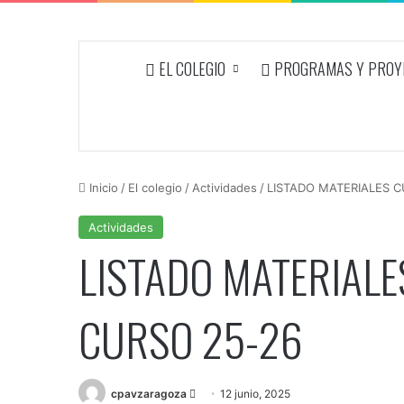
EL COLEGIO
PROGRAMAS Y PROYE
Inicio
/
El colegio
/
Actividades
/
LISTADO MATERIALES 
Actividades
LISTADO MATERIAL
CURSO 25-26
Send
cpavzaragoza
12 junio, 2025