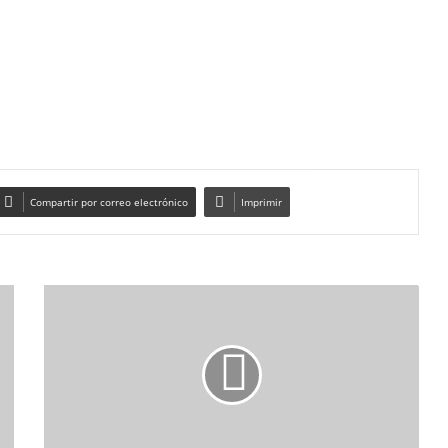
Compartir por correo electrónico
Imprimir
BECAS
COMEDOR-
MATERIAL
CURRICULAR
25/26