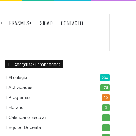
ERASMUS+
SIGAD
CONTACTO
Categorias / Departamentos
El colegio
208
Actividades
175
Programas
20
Horario
3
Calendario Escolar
1
Equipo Docente
1