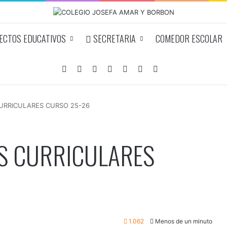
CTOS EDUCATIVOS
SECRETARIA
COMEDOR ESCOLAR
Facebook
YouTube
Instagram
Acceso
Publicación al azar
Barra lateral
Buscar por
CURRICULARES CURSO 25-26
ES CURRICULARES
1.062
Menos de un minuto