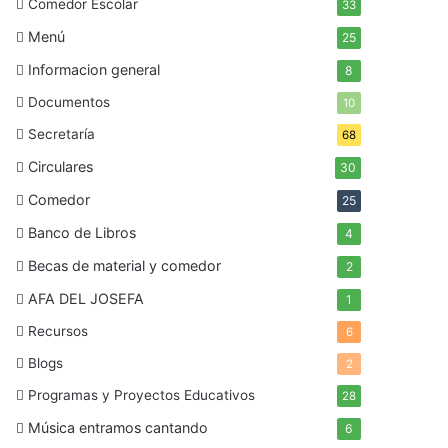
Comedor Escolar
33
Menú
25
Informacion general
8
Documentos
10
Secretaría
68
Circulares
30
Comedor
25
Banco de Libros
4
Becas de material y comedor
2
AFA DEL JOSEFA
1
Recursos
6
Blogs
2
Programas y Proyectos Educativos
28
Música entramos cantando
6