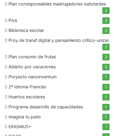
Plan corresponsables madrugadores-ludotardes
5
Piva
3
Biblioteca escolar
2
Proy de transf digital y pensamiento crítico-unizar
2
Plan consumo de frutas
2
Abierto por vacaciones
2
Proyecto nanoinventum
1
2º Idioma-Francés
1
Huertos escolares
1
Programa desarrollo de capacidades
1
Imagina tu patio
1
ERASMUS+
1