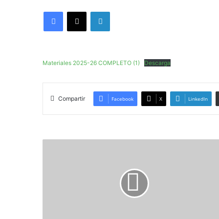
an
Facebook
X
LinkedIn
email
Materiales 2025-26 COMPLETO (1)
Descarga
Compartir
Facebook
X
LinkedIn
BANCO
LIBROS
25-
26