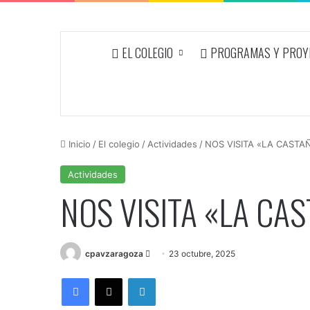
EL COLEGIO
PROGRAMAS Y PROYE
Inicio
/
El colegio
/
Actividades
/
NOS VISITA «LA CASTA
Actividades
NOS VISITA «LA CA
Send
cpavzaragoza
23 octubre, 2025
an
Facebook
X
LinkedIn
email