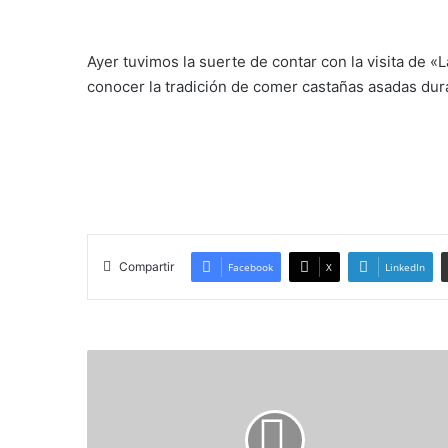
Ayer tuvimos la suerte de contar con la visita de «
conocer la tradición de comer castañas asadas dur
Compartir
Facebook
X
LinkedIn
PROYECTO
COLABORACIÓN
"BELIEVE
IN
ART"