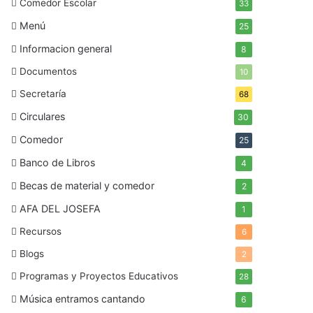
Comedor Escolar
33
Menú
25
Informacion general
8
Documentos
10
Secretaría
68
Circulares
30
Comedor
25
Banco de Libros
4
Becas de material y comedor
2
AFA DEL JOSEFA
1
Recursos
6
Blogs
2
Programas y Proyectos Educativos
28
Música entramos cantando
6