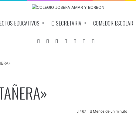
CTOS EDUCATIVOS
SECRETARIA
COMEDOR ESCOLAR
Facebook
YouTube
Instagram
Acceso
Publicación al azar
Barra lateral
Buscar por
ÑERA»
STAÑERA»
467
Menos de un minuto