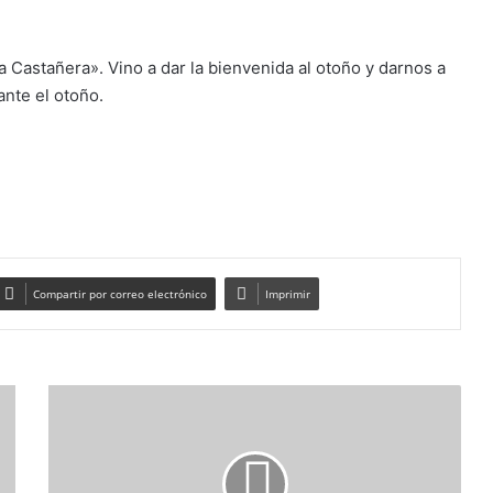
La Castañera». Vino a dar la bienvenida al otoño y darnos a
ante el otoño.
Compartir por correo electrónico
Imprimir
III
Semana
del
Emprendimiento
junior