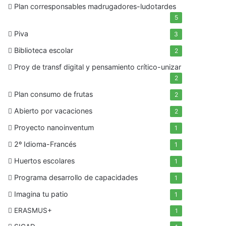
Plan corresponsables madrugadores-ludotardes
5
Piva
3
Biblioteca escolar
2
Proy de transf digital y pensamiento crítico-unizar
2
Plan consumo de frutas
2
Abierto por vacaciones
2
Proyecto nanoinventum
1
2º Idioma-Francés
1
Huertos escolares
1
Programa desarrollo de capacidades
1
Imagina tu patio
1
ERASMUS+
1