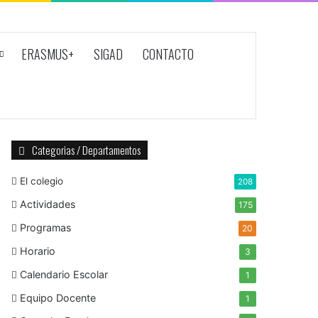
ERASMUS+
SIGAD
CONTACTO
Categorias / Departamentos
El colegio
208
Actividades
175
Programas
20
Horario
3
Calendario Escolar
1
Equipo Docente
1