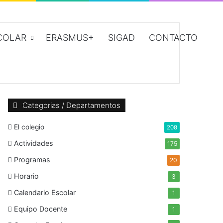
COLAR
ERASMUS+
SIGAD
CONTACTO
Categorias / Departamentos
El colegio
208
Actividades
175
Programas
20
Horario
3
Calendario Escolar
1
Equipo Docente
1