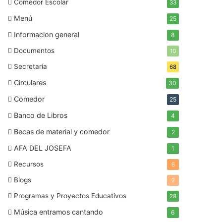
Comedor Escolar
33
Menú
25
Informacion general
8
Documentos
10
Secretaría
68
Circulares
30
Comedor
25
Banco de Libros
4
Becas de material y comedor
2
AFA DEL JOSEFA
1
Recursos
6
Blogs
2
Programas y Proyectos Educativos
28
Música entramos cantando
6