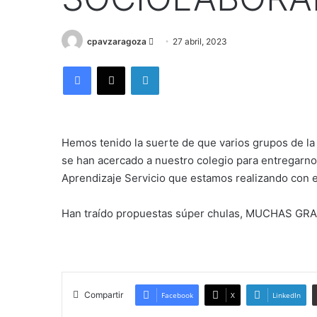
Send
cpavzaragoza
27 abril, 2023
an
Facebook
X
LinkedIn
email
Hemos tenido la suerte de que varios grupos de la
se han acercado a nuestro colegio para entregarno
Aprendizaje Servicio que estamos realizando con e
Han traído propuestas súper chulas, MUCHAS G
Compartir
Facebook
X
LinkedIn