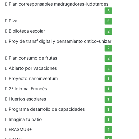
Plan corresponsables madrugadores-ludotardes
5
Piva
3
Biblioteca escolar
2
Proy de transf digital y pensamiento crítico-unizar
2
Plan consumo de frutas
2
Abierto por vacaciones
2
Proyecto nanoinventum
1
2º Idioma-Francés
1
Huertos escolares
1
Programa desarrollo de capacidades
1
Imagina tu patio
1
ERASMUS+
1