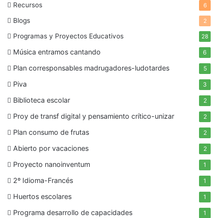
Recursos
6
Blogs
2
Programas y Proyectos Educativos
28
Música entramos cantando
6
Plan corresponsables madrugadores-ludotardes
5
Piva
3
Biblioteca escolar
2
Proy de transf digital y pensamiento crítico-unizar
2
Plan consumo de frutas
2
Abierto por vacaciones
2
Proyecto nanoinventum
1
2º Idioma-Francés
1
Huertos escolares
1
Programa desarrollo de capacidades
1