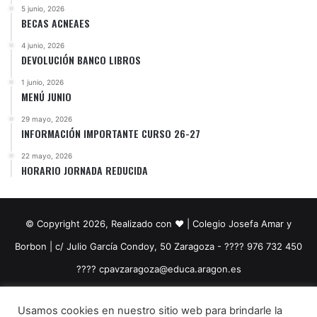
5 junio, 2026
BECAS ACNEAES
4 junio, 2026
DEVOLUCIÓN BANCO LIBROS
1 junio, 2026
MENÚ JUNIO
29 mayo, 2026
INFORMACIÓN IMPORTANTE CURSO 26-27
22 mayo, 2026
HORARIO JORNADA REDUCIDA
© Copyright 2026, Realizado con ❤️ | Colegio Josefa Amar y
Borbon | c/ Julio García Condoy, 50 Zaragoza - ???? 976 732 450
????​ cpavzaragoza@educa.aragon.es
Facebook
YouTube
Instagram
Usamos cookies en nuestro sitio web para brindarle la