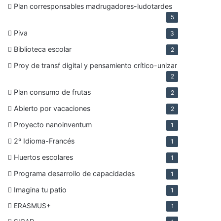
Plan corresponsables madrugadores-ludotardes
5
Piva
3
Biblioteca escolar
2
Proy de transf digital y pensamiento crítico-unizar
2
Plan consumo de frutas
2
Abierto por vacaciones
2
Proyecto nanoinventum
1
2º Idioma-Francés
1
Huertos escolares
1
Programa desarrollo de capacidades
1
Imagina tu patio
1
ERASMUS+
1