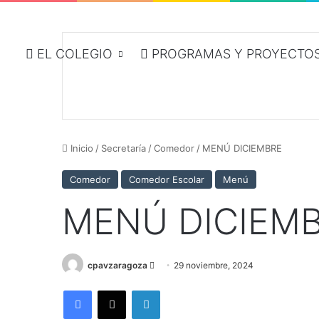
EL COLEGIO
PROGRAMAS Y PROYECTOS
Inicio
/
Secretaría
/
Comedor
/
MENÚ DICIEMBRE
Comedor
Comedor Escolar
Menú
MENÚ DICIEM
Send
cpavzaragoza
29 noviembre, 2024
an
Facebook
X
LinkedIn
email