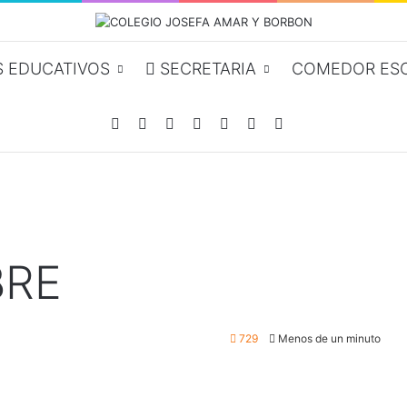
 EDUCATIVOS
SECRETARIA
COMEDOR ES
Facebook
YouTube
Instagram
Acceso
Publicación al azar
Barra lateral
Buscar por
BRE
729
Menos de un minuto