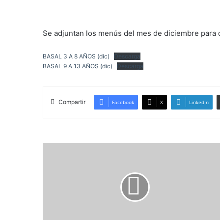
Se adjuntan los menús del mes de diciembre para 
BASAL 3 A 8 AÑOS (dic)
Descarga
BASAL 9 A 13 AÑOS (dic)
Descarga
Compartir
Facebook
X
LinkedIn
CHARLAS
NUTRICIÓN-
ALMUERZOS
SALUDABLES