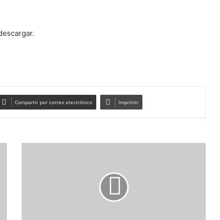
descargar.
Compartir por correo electrónico
Imprimir
INSCRIPCIÓN
TALLERES
SEGUNDO
TRIMESTRE
2025