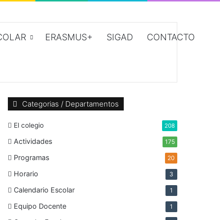
COLAR
ERASMUS+
SIGAD
CONTACTO
Categorias / Departamentos
El colegio
208
Actividades
175
Programas
20
Horario
3
Calendario Escolar
1
Equipo Docente
1