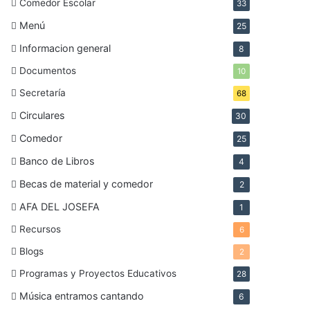
Comedor Escolar
33
Menú
25
Informacion general
8
Documentos
10
Secretaría
68
Circulares
30
Comedor
25
Banco de Libros
4
Becas de material y comedor
2
AFA DEL JOSEFA
1
Recursos
6
Blogs
2
Programas y Proyectos Educativos
28
Música entramos cantando
6