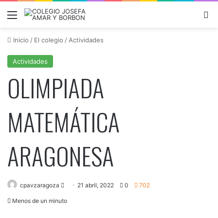
Menú
B
Inicio
/
El colegio
/
Actividades
Actividades
OLIMPIADA
MATEMÁTICA
ARAGONESA
Send
cpavzaragoza
21 abril, 2022
0
702
an
Menos de un minuto
email