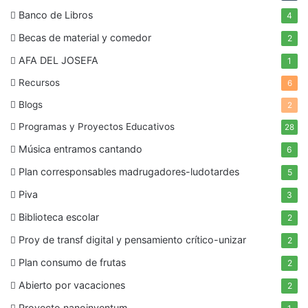
Banco de Libros
4
Becas de material y comedor
2
AFA DEL JOSEFA
1
Recursos
6
Blogs
2
Programas y Proyectos Educativos
28
Música entramos cantando
6
Plan corresponsables madrugadores-ludotardes
5
Piva
3
Biblioteca escolar
2
Proy de transf digital y pensamiento crítico-unizar
2
Plan consumo de frutas
2
Abierto por vacaciones
2
Proyecto nanoinventum