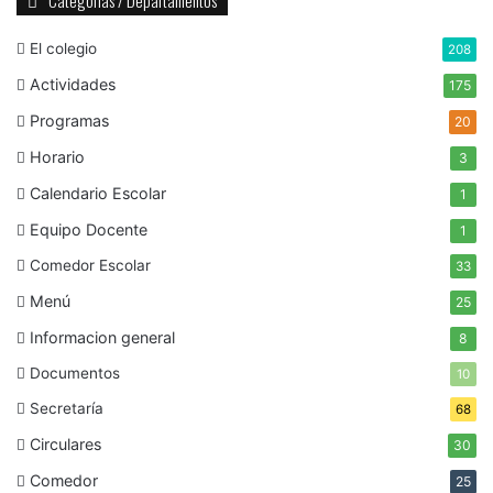
Categorias / Departamentos
El colegio
208
Actividades
175
Programas
20
Horario
3
Calendario Escolar
1
Equipo Docente
1
Comedor Escolar
33
Menú
25
Informacion general
8
Documentos
10
Secretaría
68
Circulares
30
Comedor
25