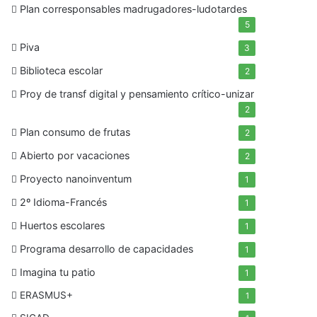
Plan corresponsables madrugadores-ludotardes
5
Piva
3
Biblioteca escolar
2
Proy de transf digital y pensamiento crítico-unizar
2
Plan consumo de frutas
2
Abierto por vacaciones
2
Proyecto nanoinventum
1
2º Idioma-Francés
1
Huertos escolares
1
Programa desarrollo de capacidades
1
Imagina tu patio
1
ERASMUS+
1