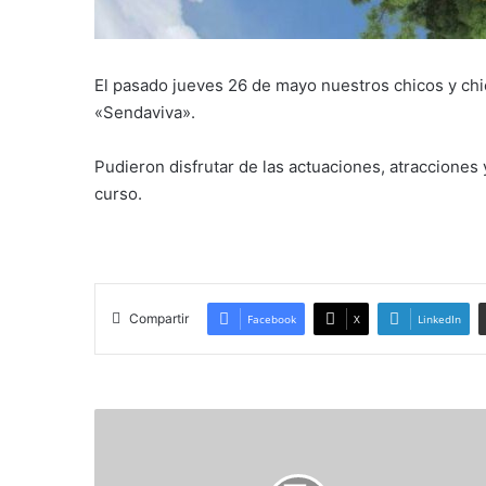
El pasado jueves 26 de mayo nuestros chicos y chica
«Sendaviva».
Pudieron disfrutar de las actuaciones, atraccione
curso.
Compartir
Facebook
X
LinkedIn
FINAL
AUTONÓMICA
OLIMPIADA