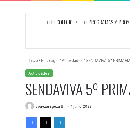
EL COLEGIO
PROGRAMAS Y PROYE
Inicio
/
El colegio
/
Actividades
/
SENDAVIVA 5º PRIMARI
Actividades
SENDAVIVA 5º PRIM
Send
cpavzaragoza
1 junio, 2022
an
Facebook
X
LinkedIn
email