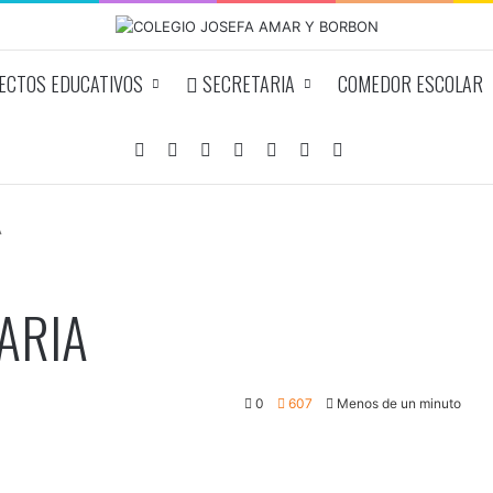
CTOS EDUCATIVOS
SECRETARIA
COMEDOR ESCOLAR
Facebook
YouTube
Instagram
Acceso
Publicación al azar
Barra lateral
Buscar por
A
ARIA
0
607
Menos de un minuto