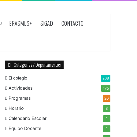
ERASMUS+
SIGAD
CONTACTO
Categorias / Departamentos
El colegio
208
Actividades
175
Programas
20
Horario
3
Calendario Escolar
1
Equipo Docente
1