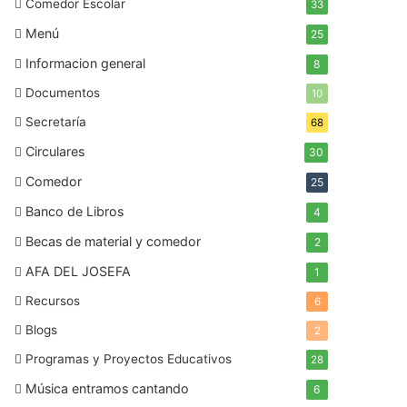
Comedor Escolar
33
Menú
25
Informacion general
8
Documentos
10
Secretaría
68
Circulares
30
Comedor
25
Banco de Libros
4
Becas de material y comedor
2
AFA DEL JOSEFA
1
Recursos
6
Blogs
2
Programas y Proyectos Educativos
28
Música entramos cantando
6