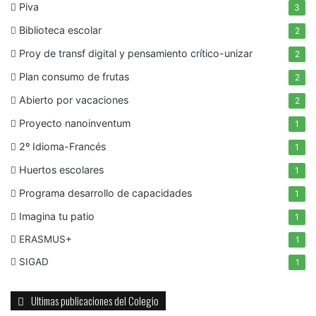
Piva
3
Biblioteca escolar
2
Proy de transf digital y pensamiento crítico-unizar
2
Plan consumo de frutas
2
Abierto por vacaciones
2
Proyecto nanoinventum
1
2º Idioma-Francés
1
Huertos escolares
1
Programa desarrollo de capacidades
1
Imagina tu patio
1
ERASMUS+
1
SIGAD
1
Ultimas publicaciones del Colegio