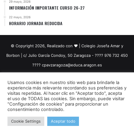
29 mayo, 2026
INFORMACIÓN IMPORTANTE CURSO 26-27
22 mayo, 2026
HORARIO JORNADA REDUCIDA
© Copyright 2026, Realizado con ❤️ | Colegio Josefa Amar y
Borbon | c/ Julio García Condoy, 50 Zaragoza - ???? 976 732 450
????​ cpavzaragoza@educa.aragon.es
Facebook
YouTube
Instagram
Usamos cookies en nuestro sitio web para brindarle la
experiencia más relevante recordando sus preferencias y
visitas repetidas. Al hacer clic en "Aceptar todo", acepta
el uso de TODAS las cookies. Sin embargo, puede visitar
"Configuración de cookies" para proporcionar un
consentimiento controlado.
Cookie Settings
Aceptar todo