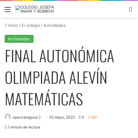
Menú
B
Inicio
/
El colegio
/
Actividades
Actividades
FINAL AUTONÓMICA
OLIMPIADA ALEVÍN
MATEMÁTICAS
Send
cpavzaragoza
23 mayo, 2022
0
687
an
1 minuto de lectura
email