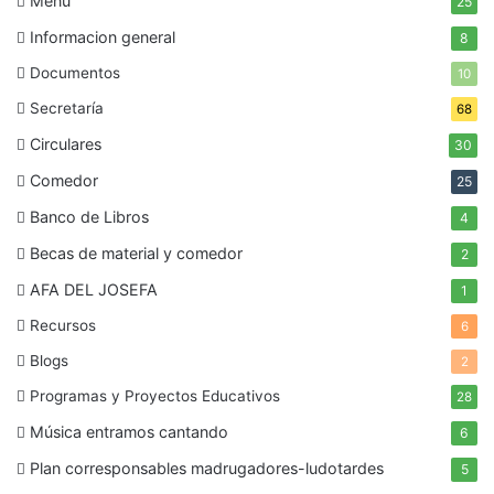
Menú
25
Informacion general
8
Documentos
10
Secretaría
68
Circulares
30
Comedor
25
Banco de Libros
4
Becas de material y comedor
2
AFA DEL JOSEFA
1
Recursos
6
Blogs
2
Programas y Proyectos Educativos
28
Música entramos cantando
6
Plan corresponsables madrugadores-ludotardes
5